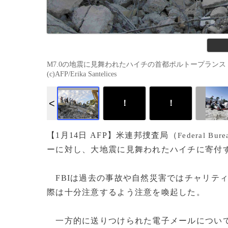
M7.0の地震に見舞われたハイチの首都ポルトープランス（Por
(c)AFP/Erika Santelices
！
！
！
【1月14日 AFP】米連邦捜査局（
Federal Bure
ーに対し、大地震に見舞われたハイチに寄付
FBIは過去の事故や自然災害ではチャリテ
際は十分注意するよう注意を喚起した。
一方的に送りつけられた電子メールについて