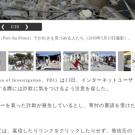
❮
1/10
❯
t-Au-Prince）でがれきを見つめる人たち（2010年1月13日撮影）。
、
）は13日、インターネットユーザ
au of Investigation
FBI
する際には詐欺に気をつけるよう注意を促した。
ィーを装った詐欺が発生しているとし、寄付の要請を受け
は、返信したりリンクをクリックしたりせず、発信元の