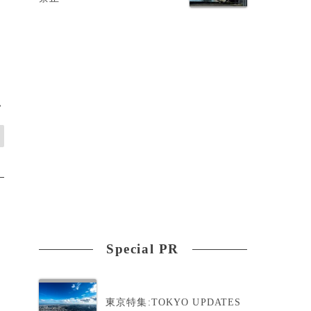
>
Special PR
東京特集:TOKYO UPDATES