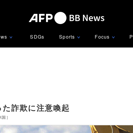
ews
SDGs
Sports
Focus
P
∨
∨
∨
った詐欺に注意喚起
米国
]