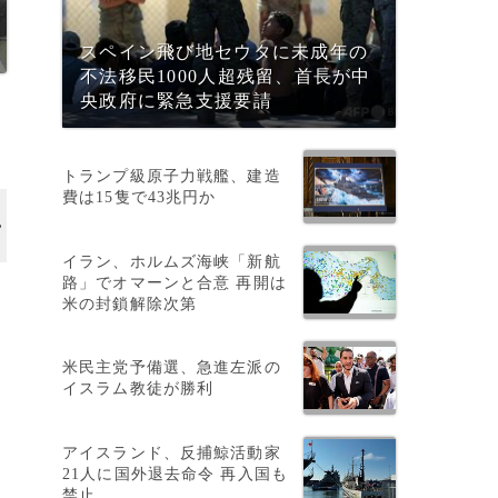
スペイン飛び地セウタに未成年の
不法移民1000人超残留、首長が中
央政府に緊急支援要請
トランプ級原子力戦艦、建造
費は15隻で43兆円か
！
！
！
イラン、ホルムズ海峡「新航
路」でオマーンと合意 再開は
米の封鎖解除次第
米民主党予備選、急進左派の
た
イスラム教徒が勝利
アイスランド、反捕鯨活動家
21人に国外退去命令 再入国も
禁止