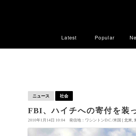
Latest
Popular
N
ニュース
社会
FBI、ハイチへの寄付を装
2010年1月14日 10:04
発信地：ワシントンD.C./米国 [
北米