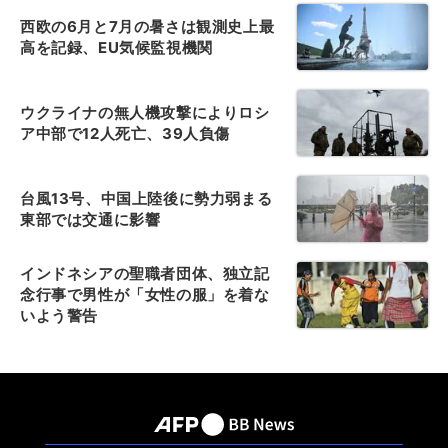
西欧の6月と7月の暑さは観測史上最
高を記録、EU気候監視機関
ウクライナの無人機攻撃によりロシ
ア中部で12人死亡、39人負傷
台風13号、中国上陸後に勢力弱まる
東部では交通に影響
インドネシアの聖職者団体、独立記
念行事で男性が「女性の服」を着な
いよう警告