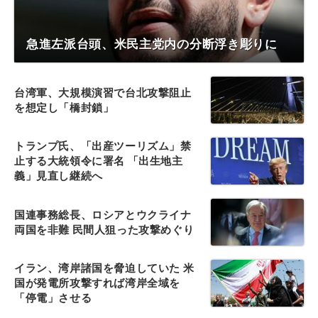
急進左派台頭、米民主党内の分断浮き彫りに
台湾軍、大規模演習で台北攻撃阻止
を想定し「橋封鎖」
トランプ氏、「出産ツーリズム」禁
止する大統領令に署名 「出生地主
義」見直し継続へ
国連事務総長、ロシアとウクライナ
両国を非難 民間人狙った攻撃めぐり
イラン、湾岸諸国を脅迫していた 米
国が発電所攻撃すれば湾岸全域を
「停電」させる