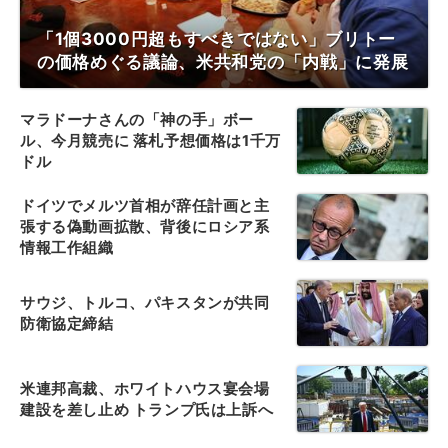
「1個3000円超もすべきではない」ブリトー
の価格めぐる議論、米共和党の「内戦」に発展
マラドーナさんの「神の手」ボー
ル、今月競売に 落札予想価格は1千万
ドル
ドイツでメルツ首相が辞任計画と主
張する偽動画拡散、背後にロシア系
情報工作組織
サウジ、トルコ、パキスタンが共同
防衛協定締結
米連邦高裁、ホワイトハウス宴会場
建設を差し止め トランプ氏は上訴へ