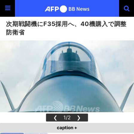
次期戦闘機にF35採用へ、40機購入で調整
防衛省
❮
1/2
❯
caption +