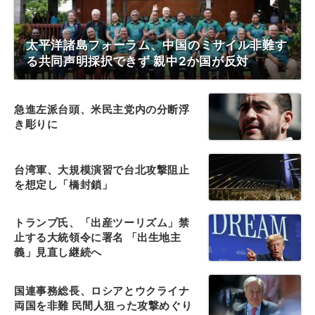
太平洋諸島フォーラム、中国のミサイル非難す
る共同声明採択できず 親中2か国が反対
急進左派台頭、米民主党内の分断浮
き彫りに
台湾軍、大規模演習で台北攻撃阻止
を想定し「橋封鎖」
トランプ氏、「出産ツーリズム」禁
止する大統領令に署名 「出生地主
義」見直し継続へ
国連事務総長、ロシアとウクライナ
両国を非難 民間人狙った攻撃めぐり