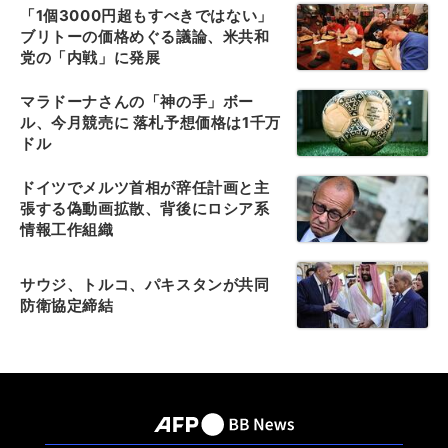
「1個3000円超もすべきではない」
ブリトーの価格めぐる議論、米共和
党の「内戦」に発展
マラドーナさんの「神の手」ボー
ル、今月競売に 落札予想価格は1千万
ドル
ドイツでメルツ首相が辞任計画と主
張する偽動画拡散、背後にロシア系
情報工作組織
サウジ、トルコ、パキスタンが共同
防衛協定締結