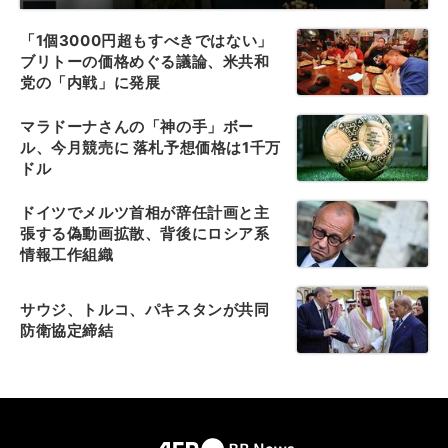
「1個3000円超もすべきではない」
ブリトーの価格めぐる議論、米共和
党の「内戦」に発展
マラドーナさんの「神の手」ボー
ル、今月競売に 落札予想価格は1千万
ドル
ドイツでメルツ首相が辞任計画と主
張する偽動画拡散、背後にロシア系
情報工作組織
サウジ、トルコ、パキスタンが共同
防衛協定締結