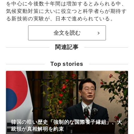
を中心に今後数十年間は増加するとみられる中、
気候変動対策に大いに役立つと科学者らが期待す
る新技術の実験が、日本で進められている。
全文を読む
>
関連記事
Top stories
韓国の暗い歴史「強制的な国際養子縁組」、大
統領が真相解明を約束