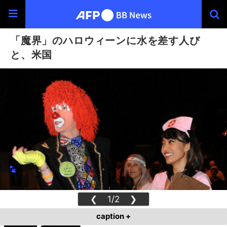
「魔界」のハロウィーンに水を差す人び
と、米国
❮
1/2
❯
caption +