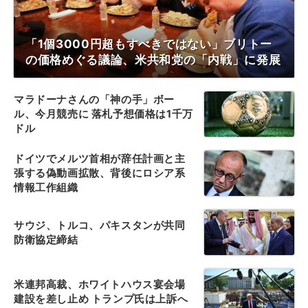
「1個3000円超もすべきではない」ブリトー
の価格めぐる議論、米共和党の「内戦」に発展
マラドーナさんの「神の手」ボー
ル、今月競売に 落札予想価格は1千万
ドル
ドイツでメルツ首相が辞任計画と主
張する偽動画拡散、背後にロシア系
情報工作組織
サウジ、トルコ、パキスタンが共同
防衛協定締結
米連邦高裁、ホワイトハウス宴会場
建設を差し止め トランプ氏は上訴へ