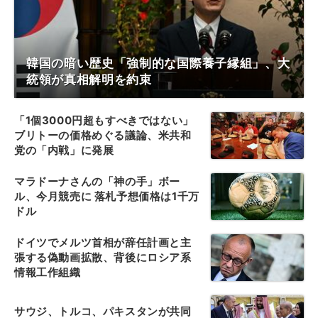
韓国の暗い歴史「強制的な国際養子縁組」、大
統領が真相解明を約束
「1個3000円超もすべきではない」
ブリトーの価格めぐる議論、米共和
党の「内戦」に発展
マラドーナさんの「神の手」ボー
ル、今月競売に 落札予想価格は1千万
ドル
ドイツでメルツ首相が辞任計画と主
張する偽動画拡散、背後にロシア系
情報工作組織
サウジ、トルコ、パキスタンが共同