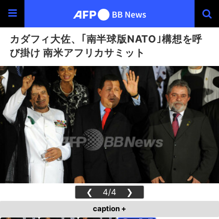
カダフィ大佐、｢南半球版NATO｣構想を呼
び掛け 南米アフリカサミット
❮
4/4
❯
caption +