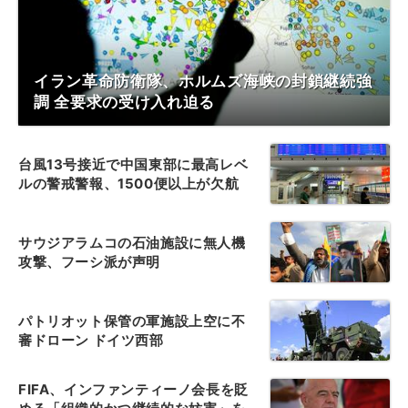
イラン革命防衛隊、ホルムズ海峡の封鎖継続強
調 全要求の受け入れ迫る
台風13号接近で中国東部に最高レベ
ルの警戒警報、1500便以上が欠航
サウジアラムコの石油施設に無人機
攻撃、フーシ派が声明
パトリオット保管の軍施設上空に不
審ドローン ドイツ西部
FIFA、インファンティーノ会長を貶