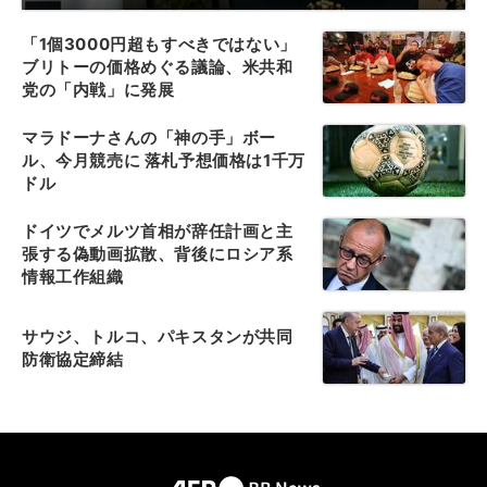
「1個3000円超もすべきではない」
ブリトーの価格めぐる議論、米共和
党の「内戦」に発展
マラドーナさんの「神の手」ボー
ル、今月競売に 落札予想価格は1千万
ドル
ドイツでメルツ首相が辞任計画と主
張する偽動画拡散、背後にロシア系
情報工作組織
サウジ、トルコ、パキスタンが共同
防衛協定締結