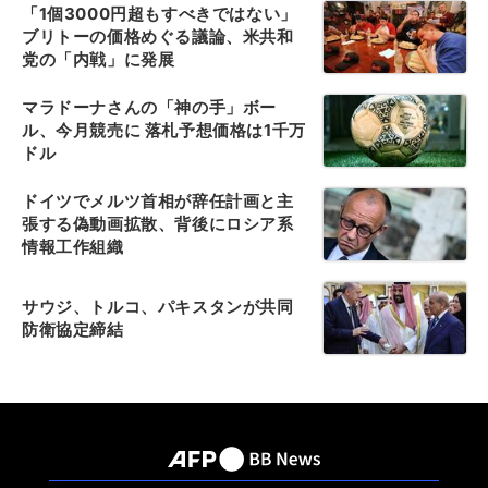
「1個3000円超もすべきではない」
ブリトーの価格めぐる議論、米共和
党の「内戦」に発展
マラドーナさんの「神の手」ボー
ル、今月競売に 落札予想価格は1千万
ドル
ドイツでメルツ首相が辞任計画と主
張する偽動画拡散、背後にロシア系
情報工作組織
サウジ、トルコ、パキスタンが共同
防衛協定締結