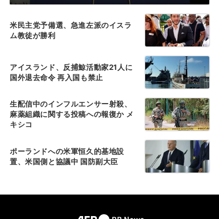
米民主党予備選、急進左派のイスラ
ム教徒が勝利
アイスランド、反捕鯨活動家21人に
国外退去命令 再入国も禁止
生配信中のインフルエンサー射殺、
麻薬組織に関する投稿への報復か メ
キシコ
ポーランドへの米軍恒久的基地設
置、米国側と協議中 国防副大臣