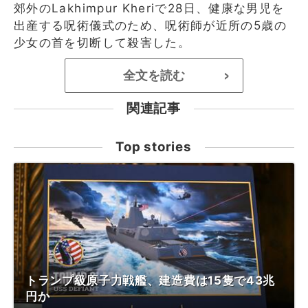
郊外のLakhimpur Kheriで28日、健康な男児を
出産する呪術儀式のため、呪術師が近所の5歳の
少女の首を切断して殺害した。
全文を読む
>
関連記事
Top stories
トランプ級原子力戦艦、建造費は15隻で43兆
円か