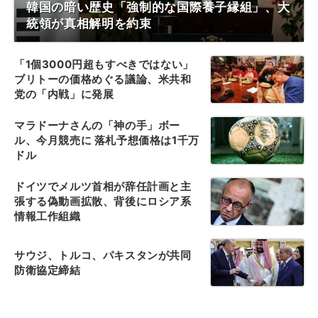
韓国の暗い歴史「強制的な国際養子縁組」、大
統領が真相解明を約束
「1個3000円超もすべきではない」
ブリトーの価格めぐる議論、米共和
党の「内戦」に発展
マラドーナさんの「神の手」ボー
ル、今月競売に 落札予想価格は1千万
ドル
ドイツでメルツ首相が辞任計画と主
張する偽動画拡散、背後にロシア系
情報工作組織
サウジ、トルコ、パキスタンが共同
防衛協定締結