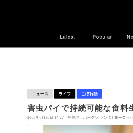
Latest
Popular
N
ニュース
ライフ
こぼれ話
害虫パイで持続可能な食料
2009年6月30日 14:27
発信地：ハーグ/オランダ [
ヨーロッ