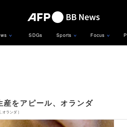
ews
SDGs
Sports
Focus
P
∨
∨
∨
生産をアピール、オランダ
パ
オランダ
]