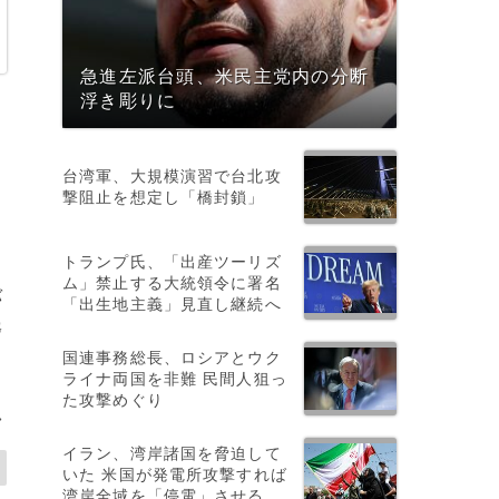
急進左派台頭、米民主党内の分断
浮き彫りに
台湾軍、大規模演習で台北攻
撃阻止を想定し「橋封鎖」
トランプ氏、「出産ツーリズ
ム」禁止する大統領令に署名
バ
「出生地主義」見直し継続へ
G
国連事務総長、ロシアとウク
案
ライナ両国を非難 民間人狙っ
た攻撃めぐり
>
イラン、湾岸諸国を脅迫して
いた 米国が発電所攻撃すれば
湾岸全域を「停電」させる