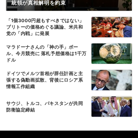
統領が真相解明を約束
「1個3000円超もすべきではない」
ブリトーの価格めぐる議論、米共和
党の「内戦」に発展
マラドーナさんの「神の手」ボー
ル、今月競売に 落札予想価格は1千万
ドル
ドイツでメルツ首相が辞任計画と主
張する偽動画拡散、背後にロシア系
情報工作組織
サウジ、トルコ、パキスタンが共同
防衛協定締結