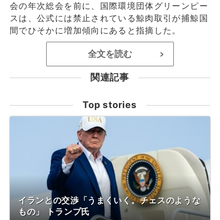
会の年次総会を前に、国際環境団体グリーンピー
スは、公式には禁止されている鯨肉取引が捕鯨国
間でひそかに増加傾向にあると指摘した。
全文を読む
>
関連記事
Top stories
イランとの交渉「うまくいく。チェスのような
もの」 トランプ氏