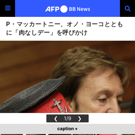
P・マッカートニー、オノ・ヨーコととも
に「肉なしデー」を呼びかけ
❮
1/9
❯
caption +