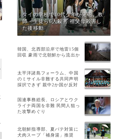
タイの学校で10代少年が発砲、教
師・生徒ら6人殺害 祖父母殺害し
た後移動
韓国、北西部沿岸で地雷15個
回収 豪雨で北朝鮮から流出か
太平洋諸島フォーラム、中国
のミサイル非難する共同声明
採択できず 親中2か国が反対
国
に
国連事務総長、ロシアとウク
ライナ両国を非難 民間人狙っ
た攻撃めぐり
>
北朝鮮指導部、夏バテ対策に
犬肉スープ「補身湯」推奨