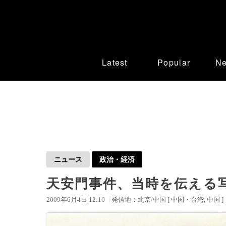
Latest
Popular
N
ニュース
政治・経済
天安門事件、当時を伝える
2009年6月4日 12:16
発信地：北京/中国 [
中国・台湾
中国
]