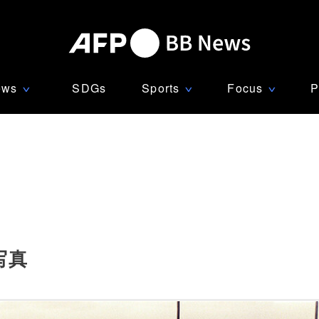
ews
SDGs
Sports
Focus
P
∨
∨
∨
写真