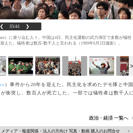
❮
35/41
❯
 Square）に座り込む人々。中国は4日、民主化運動の武力弾圧で多数が犠牲
周年を迎えた。犠牲者は数百-数千人と言われる（1989年6月2日撮影）。
）事件から20年を迎えた。民主化を求めたデモ隊と中
en
）が衝突し、数百人が死亡した。一部では犠牲者は数千人
政治・経済 一覧へ
メディア・報道関係・法人の方向け 写真・動画 購入のお問合せ
>