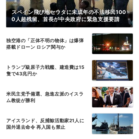
スペイン飛び地セウタに未成年の不法移民100
0人超残留、首長が中央政府に緊急支援要請
独空港の「正体不明の物体」は爆弾
搭載ドローン ロシア関与か
トランプ級原子力戦艦、建造費は15
隻で43兆円か
米民主党予備選、急進左派のイスラ
ム教徒が勝利
アイスランド、反捕鯨活動家21人に
国外退去命令 再入国も禁止