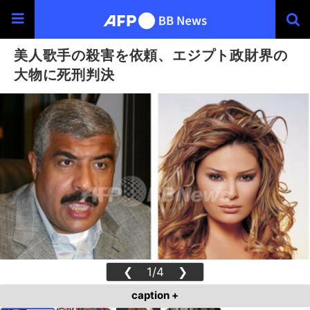
美人歌手の殺害を依頼、エジプト政財界の
大物に死刑判決
❮
1/4
❯
caption +