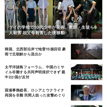
タイの学校で10代少年が発砲、教師・生徒ら6
人殺害 祖父母殺害した後移動
韓国、北西部沿岸で地雷15個回収 豪
雨で北朝鮮から流出か
太平洋諸島フォーラム、中国のミサ
イル非難する共同声明採択できず 親
中2か国が反対
国連事務総長、ロシアとウクライナ
両国を非難 民間人狙った攻撃めぐり