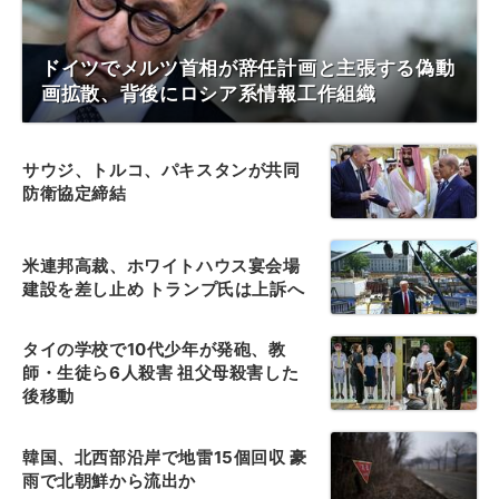
ドイツでメルツ首相が辞任計画と主張する偽動
画拡散、背後にロシア系情報工作組織
サウジ、トルコ、パキスタンが共同
防衛協定締結
米連邦高裁、ホワイトハウス宴会場
建設を差し止め トランプ氏は上訴へ
タイの学校で10代少年が発砲、教
師・生徒ら6人殺害 祖父母殺害した
後移動
韓国、北西部沿岸で地雷15個回収 豪
雨で北朝鮮から流出か