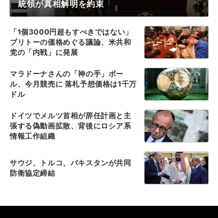
統領が真相解明を約束
「1個3000円超もすべきではない」
ブリトーの価格めぐる議論、米共和
党の「内戦」に発展
マラドーナさんの「神の手」ボー
ル、今月競売に 落札予想価格は1千万
ドル
ドイツでメルツ首相が辞任計画と主
張する偽動画拡散、背後にロシア系
情報工作組織
サウジ、トルコ、パキスタンが共同
防衛協定締結