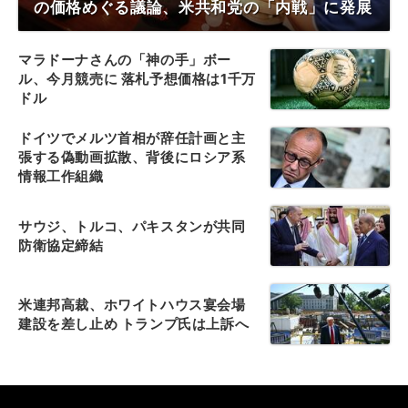
の価格めぐる議論、米共和党の「内戦」に発展
マラドーナさんの「神の手」ボー
ル、今月競売に 落札予想価格は1千万
ドル
ドイツでメルツ首相が辞任計画と主
張する偽動画拡散、背後にロシア系
情報工作組織
サウジ、トルコ、パキスタンが共同
防衛協定締結
米連邦高裁、ホワイトハウス宴会場
建設を差し止め トランプ氏は上訴へ