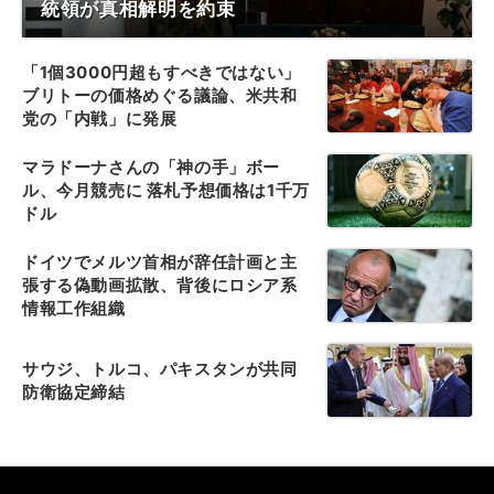
統領が真相解明を約束
「1個3000円超もすべきではない」
ブリトーの価格めぐる議論、米共和
党の「内戦」に発展
マラドーナさんの「神の手」ボー
ル、今月競売に 落札予想価格は1千万
ドル
ドイツでメルツ首相が辞任計画と主
張する偽動画拡散、背後にロシア系
情報工作組織
サウジ、トルコ、パキスタンが共同
防衛協定締結