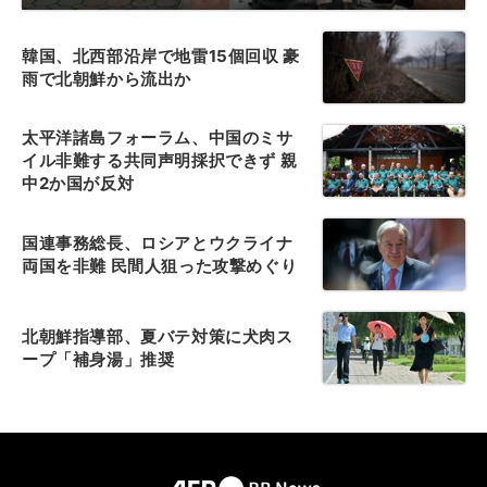
韓国、北西部沿岸で地雷15個回収 豪
雨で北朝鮮から流出か
太平洋諸島フォーラム、中国のミサ
イル非難する共同声明採択できず 親
中2か国が反対
国連事務総長、ロシアとウクライナ
両国を非難 民間人狙った攻撃めぐり
北朝鮮指導部、夏バテ対策に犬肉ス
ープ「補身湯」推奨