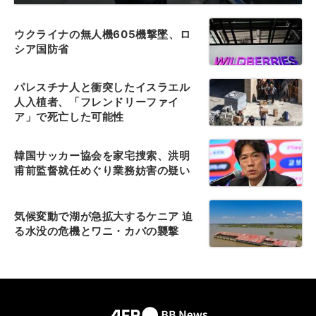
ウクライナの無人機605機撃墜、ロ
シア国防省
パレスチナ人と衝突したイスラエル
人入植者、「フレンドリーファイ
ア」で死亡した可能性
韓国サッカー協会を家宅捜索、洪明
甫前監督就任めぐり業務妨害の疑い
気候変動で湖が急拡大するケニア 迫
る水没の危機とワニ・カバの襲撃