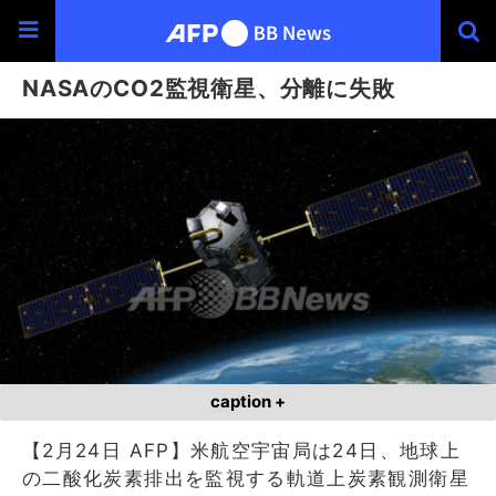
NASAのCO2監視衛星、分離に失敗
caption +
【2月24日 AFP】米航空宇宙局は24日、地球上
の二酸化炭素排出を監視する軌道上炭素観測衛星