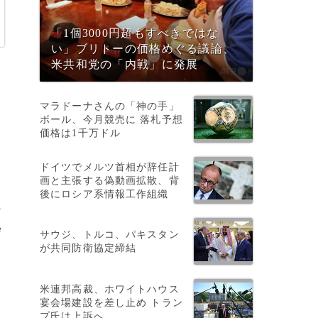
「1個3000円超もすべきではな
い」ブリトーの価格めぐる議論、
米共和党の「内戦」に発展
マラドーナさんの「神の手」
ボール、今月競売に 落札予想
一
価格は1千万ドル
ドイツでメルツ首相が辞任計
画と主張する偽動画拡散、背
後にロシア系情報工作組織
の
e
サウジ、トルコ、パキスタン
が共同防衛協定締結
米連邦高裁、ホワイトハウス
宴会場建設を差し止め トラン
プ氏は上訴へ