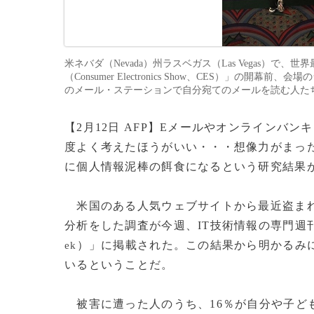
米ネバダ（Nevada）州ラスベガス（Las Vegas）
（Consumer Electronics Show、CES）」の開幕前、会
のメール・ステーションで自分宛てのメールを読む人たち（2009
【2月12日 AFP】Eメールやオンラインバ
度よく考えたほうがいい・・・想像力がまっ
に個人情報泥棒の餌食になるという研究結果
米国のある人気ウェブサイトから最近盗まれ、
分析をした調査が今週、IT技術情報の専門週
）」に掲載された。この結果から明かるみ
ek
いるということだ。
被害に遭った人のうち、16％が自分や子ど