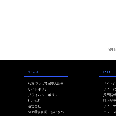
AFP
ABOUT
INFO
写真でつづるAFPの歴史
サイト
サイトポリシー
サイト
プライバシーポリシー
採用情
利用規約
訂正記
運営会社
サイト
AFP通信会長ごあいさつ
ニュー