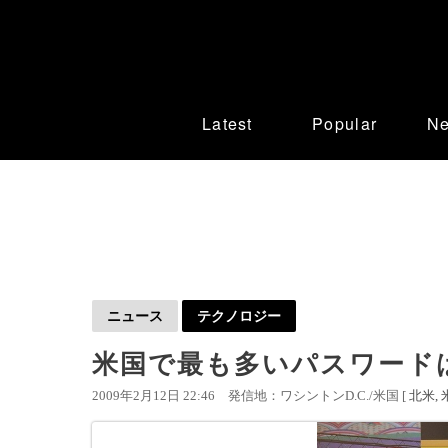
Latest
Popular
N
ニュース
テクノロジー
米国で最も多いパスワードは
2009年2月12日 22:46
発信地：ワシントンD.C./米国 [
北米