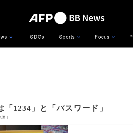
ews
SDGs
Sports
Focus
P
∨
∨
∨
「1234」と「パスワード」
米国
]