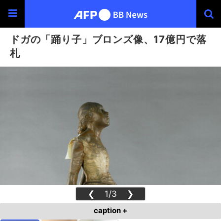
ドガの「踊り子」ブロンズ像、17億円で落
札
❮
1/3
❯
caption +