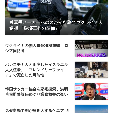
独軍需メーカーへのスパイ行為でウクライナ人
逮捕 「破壊工作の準備」
ウクライナの無人機605機撃墜、ロ
シア国防省
パレスチナ人と衝突したイスラエル
人入植者、「フレンドリーファイ
ア」で死亡した可能性
韓国サッカー協会を家宅捜索、洪明
甫前監督就任めぐり業務妨害の疑い
気候変動で湖が急拡大するケニア 迫