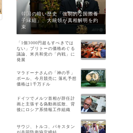
韓国の暗い歴史「強制的な国際養
子縁組」、大統領が真相解明を約
束
「1個3000円超もすべきでは
ない」ブリトーの価格めぐる
議論、米共和党の「内戦」に
発展
マラドーナさんの「神の手」
ボール、今月競売に 落札予想
価格は1千万ドル
ドイツでメルツ首相が辞任計
画と主張する偽動画拡散、背
中
後にロシア系情報工作組織
サウジ、トルコ、パキスタン
て
が共同防衛協定締結