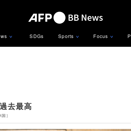
ews
SDGs
Sports
Focus
P
∨
∨
∨
で過去最高
米国
]