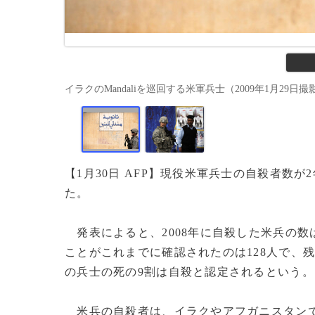
イラクのMandaliを巡回する米軍兵士（2009年1月29日撮影）。(
【1月30日 AFP】現役米軍兵士の自殺者数
た。
発表によると、2008年に自殺した米兵の数は
ことがこれまでに確認されたのは128人で、
の兵士の死の9割は自殺と認定されるという。
米兵の自殺者は、イラクやアフガニスタンで