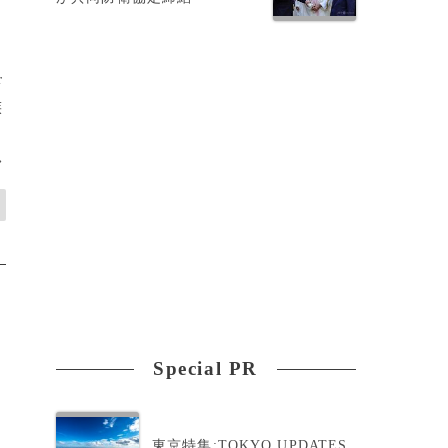
r
族
>
Special PR
東京特集:TOKYO UPDATES