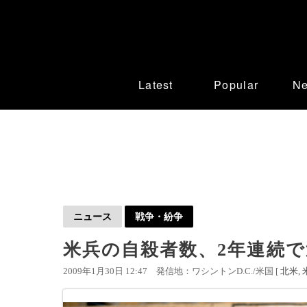
Latest
Popular
N
ニュース
戦争・紛争
米兵の自殺者数、2年連続
2009年1月30日 12:47
発信地：ワシントンD.C./米国 [
北米