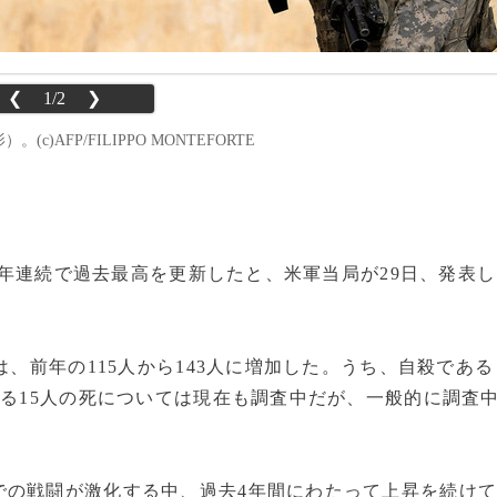
❮
1/2
❯
c)AFP/FILIPPO MONTEFORTE
が2年連続で過去最高を更新したと、米軍当局が29日、発表し
、前年の115人から143人に増加した。うち、自殺である
残る15人の死については現在も調査中だが、一般的に調査
の戦闘が激化する中、過去4年間にわたって上昇を続け