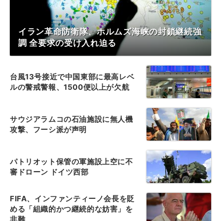
イラン革命防衛隊、ホルムズ海峡の封鎖継続強
調 全要求の受け入れ迫る
台風13号接近で中国東部に最高レベ
ルの警戒警報、1500便以上が欠航
サウジアラムコの石油施設に無人機
攻撃、フーシ派が声明
パトリオット保管の軍施設上空に不
審ドローン ドイツ西部
FIFA、インファンティーノ会長を貶
める「組織的かつ継続的な妨害」を
非難