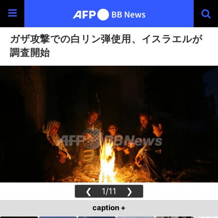
ガザ攻撃での白リン弾使用、イスラエルが
調査開始
❮
1/11
❯
caption +