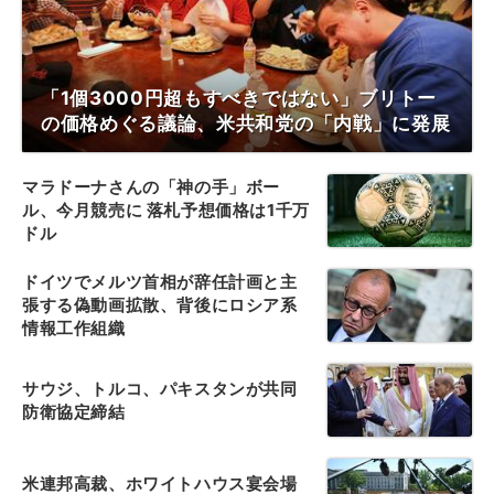
「1個3000円超もすべきではない」ブリトー
の価格めぐる議論、米共和党の「内戦」に発展
マラドーナさんの「神の手」ボー
ル、今月競売に 落札予想価格は1千万
ドル
ドイツでメルツ首相が辞任計画と主
張する偽動画拡散、背後にロシア系
情報工作組織
サウジ、トルコ、パキスタンが共同
防衛協定締結
米連邦高裁、ホワイトハウス宴会場