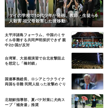
タイの学校で10代少年が発砲、教師・生徒ら6
人殺害 祖父母殺害した後移動
太平洋諸島フォーラム、中国のミサ
イル非難する共同声明採択できず 親
中2か国が反対
台湾軍、大規模演習で台北攻撃阻止
を想定し「橋封鎖」
国連事務総長、ロシアとウクライナ
両国を非難 民間人狙った攻撃めぐり
北朝鮮指導部、夏バテ対策に犬肉ス
ープ「補身湯」推奨