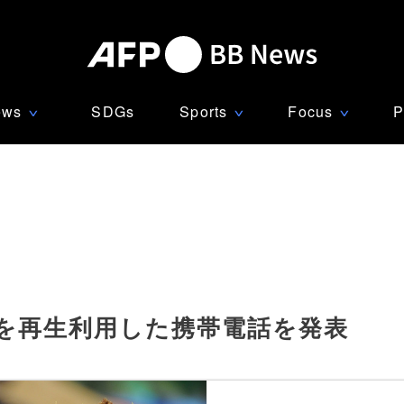
ews
SDGs
Sports
Focus
P
∨
∨
∨
を再生利用した携帯電話を発表