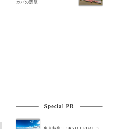
カバの襲撃
Special PR
>
東京特集:TOKYO UPDATES