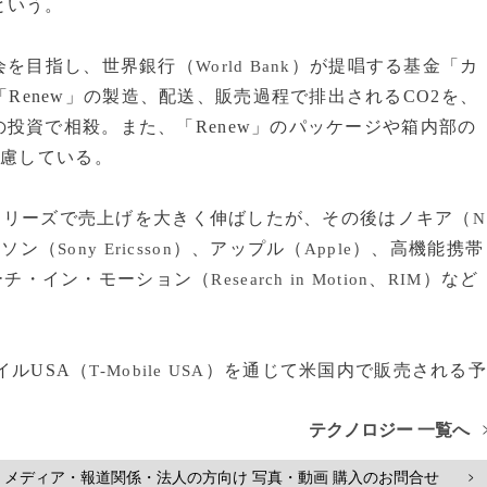
という。
会を目指し、世界銀行（
）が提唱する基金「カ
World Bank
Renew」の製造、配送、販売過程で排出されるCO2を、
投資で相殺。また、「Renew」のパッケージや箱内部の
配慮している。
シリーズで売上げを大きく伸ばしたが、その後はノキア（
N
クソン（
）、アップル（
）、高機能携帯
Sony Ericsson
Apple
ーチ・イン・モーション（
、
）など
Research in Motion
RIM
イルUSA（
）を通じて米国内で販売される予
T-Mobile USA
テクノロジー 一覧へ
メディア・報道関係・法人の方向け 写真・動画 購入のお問合せ
>