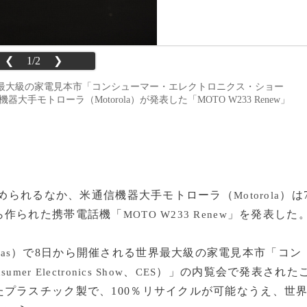
❮
1/2
❯
で、世界最大級の家電見本市「コンシューマー・エレクトロニクス・ショー
米通信機器大手モトローラ（Motorola）が発表した「MOTO W233 Renew」
り求められるなか、米通信機器大手モトローラ（
）は
Motorola
ら作られた携帯電話機「
」を発表した
MOTO W233 Renew
）で8日から開催される世界最大級の家電見本市「コン
as
、
）」の内覧会で発表された
sumer Electronics Show
CES
プラスチック製で、100％リサイクルが可能なうえ、世