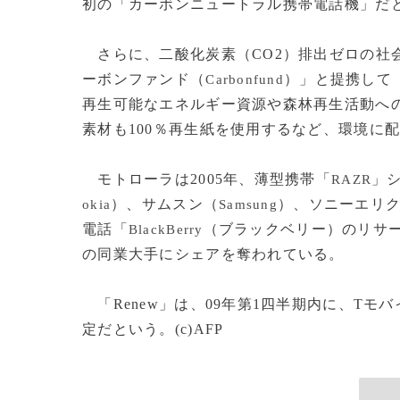
初の「カーボンニュートラル携帯電話機」だ
さらに、二酸化炭素（CO2）排出ゼロの社
ーボンファンド（
）」と提携して「
Carbonfund
再生可能なエネルギー資源や森林再生活動への
素材も100％再生紙を使用するなど、環境に
モトローラは2005年、薄型携帯「
」
RAZR
）、サムスン（
）、ソニーエリ
okia
Samsung
電話「
（ブラックベリー）のリサ
BlackBerry
の同業大手にシェアを奪われている。
「Renew」は、09年第1四半期内に、Tモバ
定だという。(c)AFP