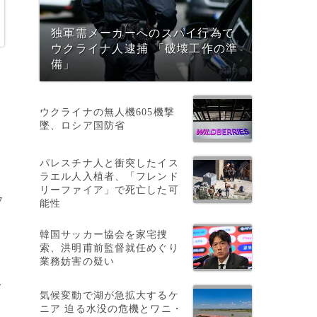
独軍需メーカーへのスパイ行為で
ウクライナ人逮捕 「破壊工作の準
備」
ウクライナの無人機605機撃
墜、ロシア国防省
パレスチナ人と衝突したイス
ラエル人入植者、「フレンド
リーファイア」で死亡した可
7
能性
。
韓国サッカー協会を家宅捜
索、洪明甫前監督就任めぐり
業務妨害の疑い
こ
気候変動で湖が急拡大するケ
界
ニア 迫る水没の危機とワニ・