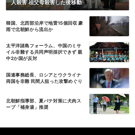
人殺害 祖父母殺害した後移動
韓国、北西部沿岸で地雷15個回収 豪
雨で北朝鮮から流出か
太平洋諸島フォーラム、中国のミサ
イル非難する共同声明採択できず 親
中2か国が反対
国連事務総長、ロシアとウクライナ
両国を非難 民間人狙った攻撃めぐり
北朝鮮指導部、夏バテ対策に犬肉ス
ープ「補身湯」推奨