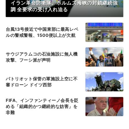
イラン革命防衛隊、ホルムズ海峡の封鎖継続強
調 全要求の受け入れ迫る
台風13号接近で中国東部に最高レベ
ルの警戒警報、1500便以上が欠航
サウジアラムコの石油施設に無人機
攻撃、フーシ派が声明
パトリオット保管の軍施設上空に不
審ドローン ドイツ西部
FIFA、インファンティーノ会長を貶
める「組織的かつ継続的な妨害」を
非難