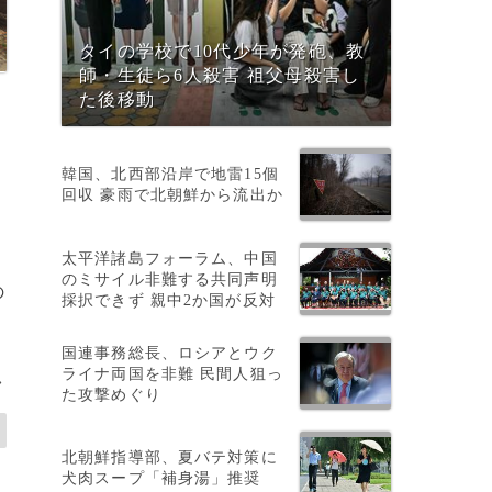
タイの学校で10代少年が発砲、教
師・生徒ら6人殺害 祖父母殺害し
た後移動
韓国、北西部沿岸で地雷15個
回収 豪雨で北朝鮮から流出か
太平洋諸島フォーラム、中国
のミサイル非難する共同声明
の
採択できず 親中2か国が反対
、
国連事務総長、ロシアとウク
ライナ両国を非難 民間人狙っ
>
た攻撃めぐり
北朝鮮指導部、夏バテ対策に
犬肉スープ「補身湯」推奨