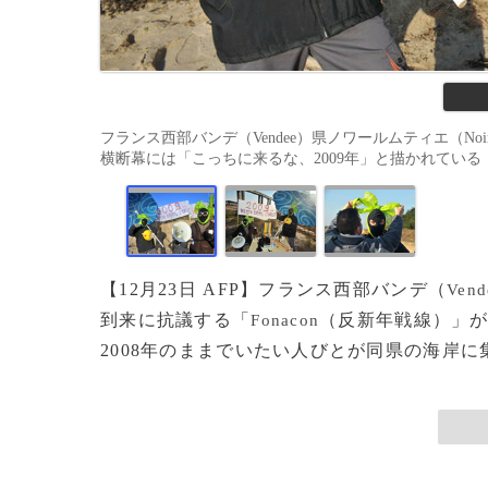
フランス西部バンデ（Vendee）県ノワールムティエ（Noir
横断幕には「こっちに来るな、2009年」と描かれている（2008
【12月23日 AFP】フランス西部バンデ（
Vend
到来に抗議する「
（反新年戦線）」
Fonacon
2008年のままでいたい人びとが同県の海岸に集