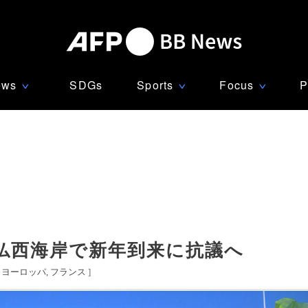
ews
SDGs
Sports
Focus
P
∨
∨
∨
仏西海岸で新年到来に抗議へ
[
ヨーロッパ
フランス
]