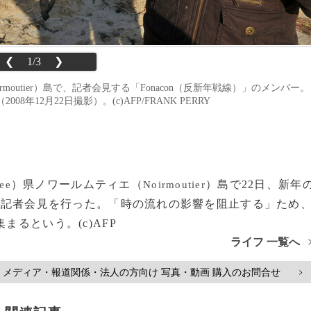
❮
1/3
❯
moutier）島で、記者会見する「Fonacon（反新年戦線）」のメンバー。
年12月22日撮影）。(c)AFP/FRANK PERRY
）県ノワールムティエ（
）島で22日、新年
ee
Noirmoutier
が記者会見を行った。「時の流れの影響を阻止する」ため
まるという。(c)AFP
ライフ 一覧へ
メディア・報道関係・法人の方向け 写真・動画 購入のお問合せ
>