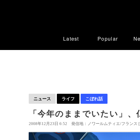
Latest
Popular
N
ニュース
ライフ
こぼれ話
「今年のままでいたい」、
2008年12月23日 6:52
発信地：ノワールムティエ/フランス 