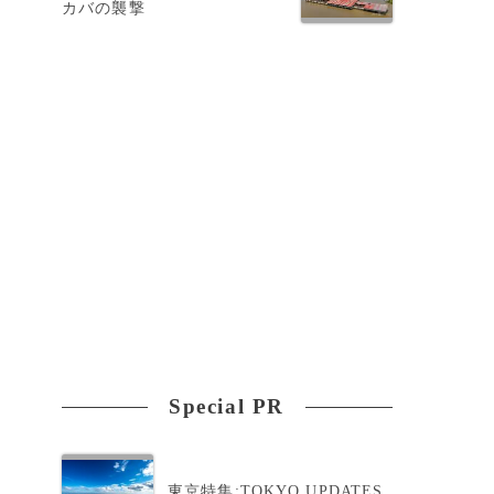
カバの襲撃
経
Special PR
東京特集:TOKYO UPDATES