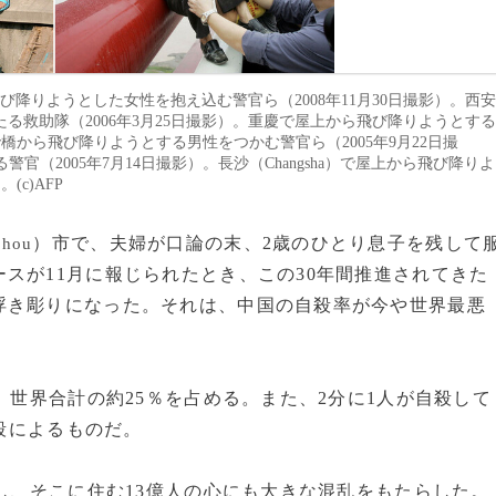
飛び降りようとした女性を抱え込む警官ら（2008年11月30日撮影）。西安
たる救助隊（2006年3月25日撮影）。重慶で屋上から飛び降りようとする
で橋から飛び降りようとする男性をつかむ警官ら（2005年9月22日撮
（2005年7月14日撮影）。長沙（Changsha）で屋上から飛び降りよ
c)AFP
）市で、夫婦が口論の末、2歳のひとり息子を残して
zhou
スが11月に報じられたとき、この30年間推進されてきた
浮き彫りになった。それは、中国の自殺率が今や世界最悪
、世界合計の約25％を占める。また、2分に1人が自殺して
自殺によるものだ。
し、そこに住む13億人の心にも大きな混乱をもたらした。