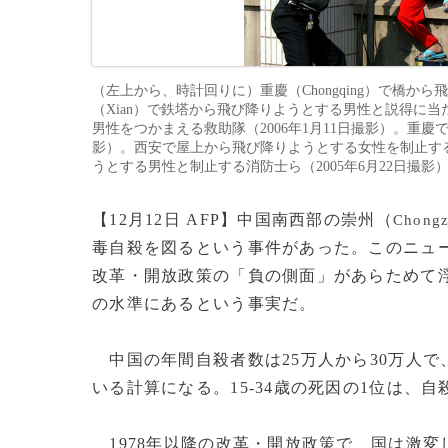
（左上から、時計回りに）重慶（Chongqing）で橋から
（Xian）で鉄塔から飛び降りようとする男性と説得に当
男性をつかまえる救助隊（2006年1月11日撮影）。重慶
影）。西安で屋上から飛び降りようとする女性を制止する警官
うとする男性と制止する消防士ら（2005年6月22日撮影）。(
【12月12日 AFP】中国南西部の崇州（
Chong
毒自殺を図るという事件があった。このニュー
改革・開放政策の「負の側面」があらためて
の水準にあるという事実だ。
中国の年間自殺者数は25万人から30万人で
いる計算になる。15-34歳の死因の1位は、
1978年以降の改革・開放政策で、国は激変