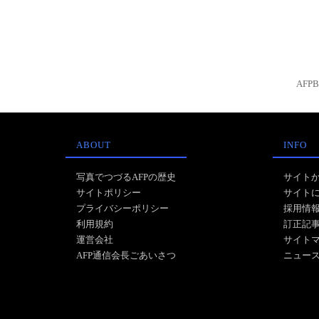
AFP
ABOUT
INFO
写真でつづるAFPの歴史
サイト
サイトポリシー
サイト
プライバシーポリシー
採用情
利用規約
訂正記
運営会社
サイト
AFP通信会長ごあいさつ
ニュー