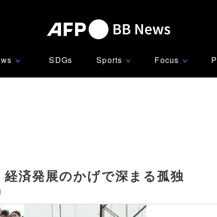
ews
SDGs
Sports
Focus
P
∨
∨
∨
、経済発展のかげで深まる孤独
]