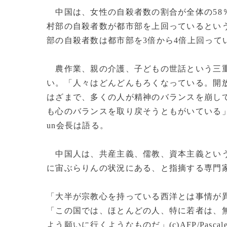
中国は、女性の自殺者数の割合が全体の58
村部の自殺者数が都市部を上回っているとい
部の自殺者数は都市部を3倍から4倍上回って
農作業、親の介護、子どもの世話という三重
い。「人々はどんどんもろくなっている。開
はざまで、多くの人が精神のバランスを崩し
も心のバランスを取り戻そうともがいている
un会長は語る。
中国人は、共産主義、儒教、資本主義という
に宙ぶらりんの状況にある、と指摘する専門
「大半が宗教心を持っている西洋とは事情が
「この国では、ほとんどの人、特に若者は、
よう願いに行くようなものだ」(c)AFP/Pascale Tr