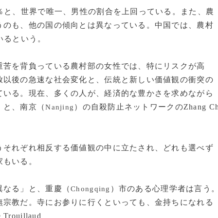
％と、世界で唯一、男性の割合を上回っている。また、農
うのも、他の国の傾向とは異なっている。中国では、農村
いるという。
苦を背負っている農村部の女性では、特にリスクが高
放以後の急速な社会変化と、伝統と新しい価値観の衝突の
ている。現在、多くの人が、経済的な豊かさを求めながら
」と、南京（
）の自殺防止ネットワークのZhang C
Nanjing
それぞれ相反する価値観の中に立たされ、どれも選べず
家もいる。
異なる」と、重慶（
）市のある心理学者は言う
Chongqing
無宗教だ。寺にお参りに行くといっても、金持ちになれる
ouillaud