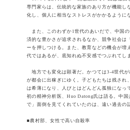
専門家らは、伝統的な家族のあり方が機能し
化し、個人に相当なストレスがかかるように
また、このわずか1世代のあいだで、中国の
済的な豊かさが追求されるなか、競争社会は
ーを押しつける。また、教育などの機会が増
代ではあるが、底知れぬ不安感でつぶれてし
地方でも変化は顕著だ。かつては3-4世代
が都会に出稼ぎにゆく。子どもたちは残され
は希薄になり、人びとはどんどん孤独になっ
初の精神分析医、Huo Datong氏は語る
で」面倒を見てくれていたのは、遠い過去の
■農村部、女性で高い自殺率