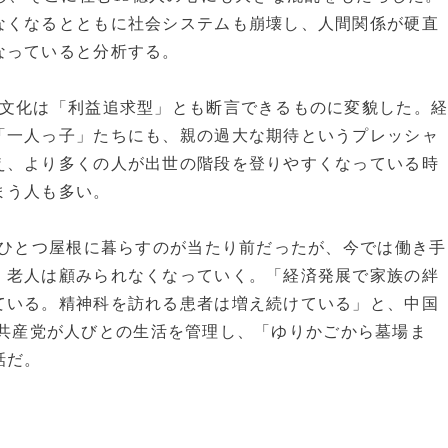
なくなるとともに社会システムも崩壊し、人間関係が硬直
なっていると分析する。
文化は「利益追求型」とも断言できるものに変貌した。
「一人っ子」たちにも、親の過大な期待というプレッシャ
え、より多くの人が出世の階段を登りやすくなっている時
まう人も多い。
がひとつ屋根に暮らすのが当たり前だったが、今では働き手
、老人は顧みられなくなっていく。「経済発展で家族の絆
ている。精神科を訪れる患者は増え続けている」と、中国
。中国共産党が人びとの生活を管理し、「ゆりかごから墓場ま
話だ。