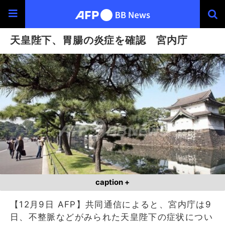
天皇陛下、胃腸の炎症を確認 宮内庁
caption +
【12月9日 AFP】共同通信によると、宮内庁は9
日、不整脈などがみられた天皇陛下の症状につい