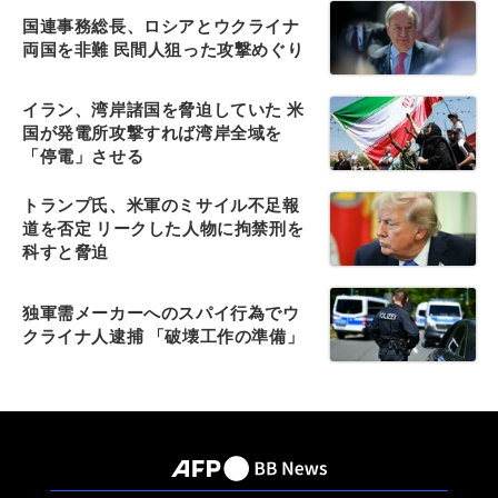
国連事務総長、ロシアとウクライナ
両国を非難 民間人狙った攻撃めぐり
イラン、湾岸諸国を脅迫していた 米
国が発電所攻撃すれば湾岸全域を
「停電」させる
トランプ氏、米軍のミサイル不足報
道を否定 リークした人物に拘禁刑を
科すと脅迫
独軍需メーカーへのスパイ行為でウ
クライナ人逮捕 「破壊工作の準備」