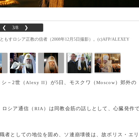
❮
3/8
❯
すロシア正教の信者（2008年12月5日撮影）。(c)AFP/ALEXEY
クシ－2世（
）が5日、モスクワ（
）郊外の
Alexy II
Moscow
、ロシア通信（
）は同教会筋の話しとして、心臓発作
RIA
職者としての地位を固め、ソ連崩壊後は、故ボリス・エ