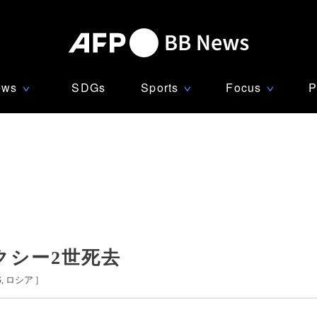
ews
SDGs
Sports
Focus
P
∨
∨
∨
クシー2世死去
S
ロシア
]