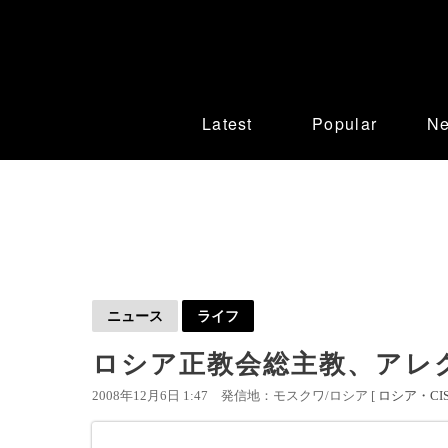
Latest
Popular
N
ニュース
ライフ
ロシア正教会総主教、アレ
2008年12月6日 1:47
発信地：モスクワ/ロシア [
ロシア・CI