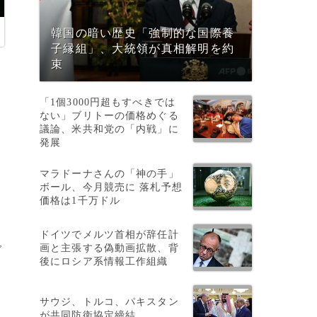
韓国の暗い歴史「強制的な国際養
子縁組」、大統領が真相解明を約
束
「1個3000円超もすべきでは
ない」ブリトーの価格めぐる
議論、米共和党の「内戦」に
発展
マラドーナさんの「神の手」
ボール、今月競売に 落札予想
価格は1千万ドル
ドイツでメルツ首相が辞任計
で
画と主張する偽動画拡散、背
後にロシア系情報工作組織
サウジ、トルコ、パキスタン
リ
が共同防衛協定締結