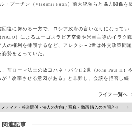
ル・プーチン（
）前大統領らと協力関係を
Vladimir Putin
回復に努める一方で、ロシア政府の言いなりになってい
（
）によるユーゴスラビア空爆や米軍主導のイラク
NATO
ア人の権利を擁護するなど、アレクシ－2世は外交政策問
る姿勢をとっていた。
、前ローマ法王の故ヨハネ・パウロ2世（
）
John Paul II
らが「改宗させる意図がある」と非難し、会談を拒否し続
ライフ 一覧へ
メディア・報道関係・法人の方向け 写真・動画 購入のお問合せ
>
関連記事