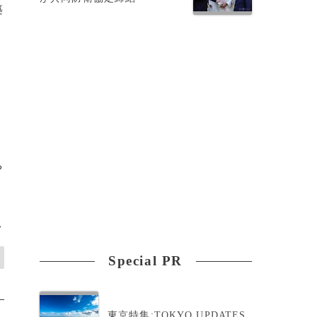
築
戦
題
や
>
Special PR
東京特集:TOKYO UPDATES