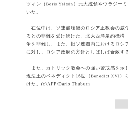
ツィン（
）元大統領やウラジーミ
Boris Yeltsin
いた。
在位中は、ソ連崩壊後のロシア正教会の威信
るとの非難を受け続けた。北大西洋条約機構
争を非難し、また、旧ソ連圏内におけるロシ
に対し、ロシア政府の方針としばしば合致す
また、カトリック教会への強い警戒感を示し
現法王のベネディクト16世（
）
Benedict XVI
けた。(c)AFP/Dario Thuburn