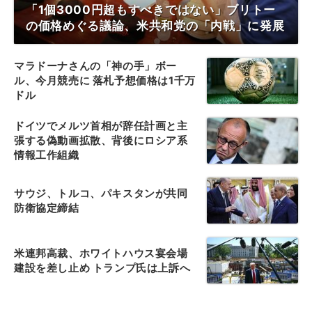
「1個3000円超もすべきではない」ブリトー
の価格めぐる議論、米共和党の「内戦」に発展
マラドーナさんの「神の手」ボー
ル、今月競売に 落札予想価格は1千万
ドル
ドイツでメルツ首相が辞任計画と主
張する偽動画拡散、背後にロシア系
情報工作組織
サウジ、トルコ、パキスタンが共同
防衛協定締結
米連邦高裁、ホワイトハウス宴会場
建設を差し止め トランプ氏は上訴へ