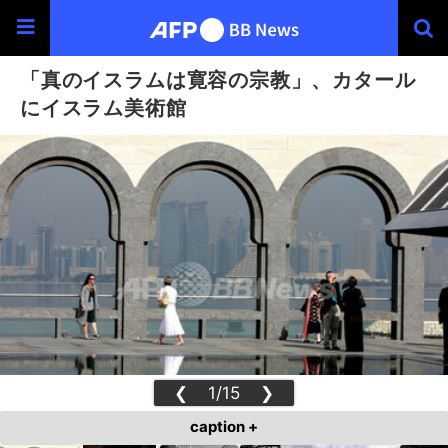
「真のイスラムは寛容の宗教」、カタール
にイスラム美術館
❮
1/15
❯
caption +