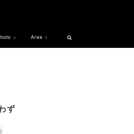
hoto
Area
∨
∨
わず