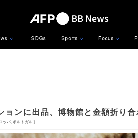
ews
SDGs
Sports
Focus
P
∨
∨
∨
ションに出品、博物館と金額折り合
ロッパ
ポルトガル
]