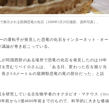
館で展示される獣脚恐竜の化石（2008年5月29日撮影、資料写真）。
ーザーの運転手が発見した恐竜の化石をインターネット・オー
り議論が巻き起こっている。
んが同国西部のある場所で恐竜の化石を発見したのは10年
業を営むリベイロさんは、「ある日、変わった石を掘り当
長さ3.6メートルの龍脚類恐竜の尾の部分だった」と話
を研究している古生物学者のオクタビオ・マテウス（
Oct
0年前から1億4600年前までのもので、科学的に大きな価