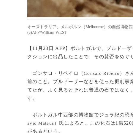
オーストラリア、メルボルン（Melbourne）の自然博物
(c)AFP/William WEST
【11月23日 AFP】ポルトガルで、ブルド
クションに出品したことで、その賛否をめぐ
ゴンサロ・リベイロ（
）さ
Gonsalo Ribeiro
前のこと。ブルドーザーなどを使った掘削事
てたが、よく見るとそれは普通の石ではなく、
す。
ポルトガル中西部の博物館でジュラ紀の恐竜
）氏によると、この化石は1億520
avio Mateus
があるという。