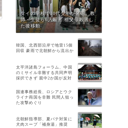
タイの学校で10代少年が発砲、教
師・生徒ら6人殺害 祖父母殺害し
た後移動
韓国、北西部沿岸で地雷15個
回収 豪雨で北朝鮮から流出か
太平洋諸島フォーラム、中国
のミサイル非難する共同声明
採択できず 親中2か国が反対
国連事務総長、ロシアとウク
ライナ両国を非難 民間人狙っ
た攻撃めぐり
値
北朝鮮指導部、夏バテ対策に
犬肉スープ「補身湯」推奨