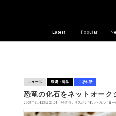
Latest
Popular
N
ニュース
環境・科学
こぼれ話
恐竜の化石をネットオーク
2008年11月23日 21:01
発信地：リスボン/ポルトガル [
ヨー