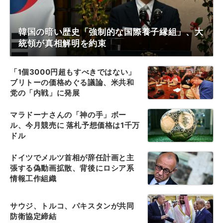
韓国の暗い歴史「強制的な国際養子縁組」、大
統領が真相解明を約束
「1個3000円超もすべきではない」
ブリトーの価格めぐる議論、米共和
党の「内戦」に発展
マラドーナさんの「神の手」ボー
ル、今月競売に 落札予想価格は1千万
ドル
ドイツでメルツ首相が辞任計画と主
張する偽動画拡散、背後にロシア系
情報工作組織
サウジ、トルコ、パキスタンが共同
防衛協定締結