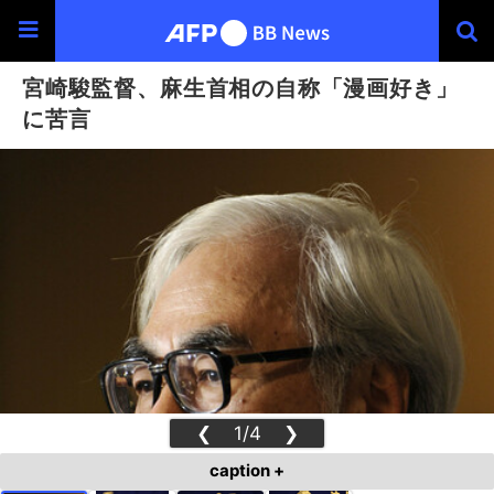
宮崎駿監督、麻生首相の自称「漫画好き」
に苦言
❮
1/4
❯
caption +