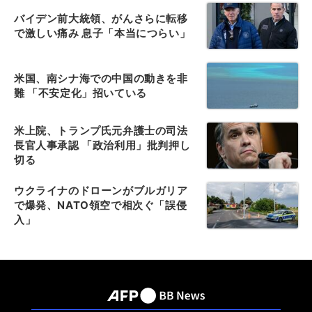
バイデン前大統領、がんさらに転移
で激しい痛み 息子「本当につらい」
米国、南シナ海での中国の動きを非
難 「不安定化」招いている
米上院、トランプ氏元弁護士の司法
長官人事承認 「政治利用」批判押し
切る
ウクライナのドローンがブルガリア
で爆発、NATO領空で相次ぐ「誤侵
入」