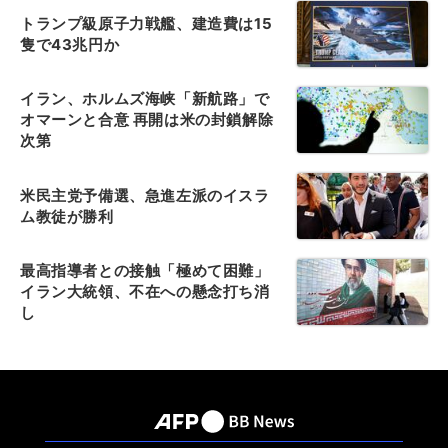
トランプ級原子力戦艦、建造費は15
隻で43兆円か
イラン、ホルムズ海峡「新航路」で
オマーンと合意 再開は米の封鎖解除
次第
米民主党予備選、急進左派のイスラ
ム教徒が勝利
最高指導者との接触「極めて困難」
イラン大統領、不在への懸念打ち消
し