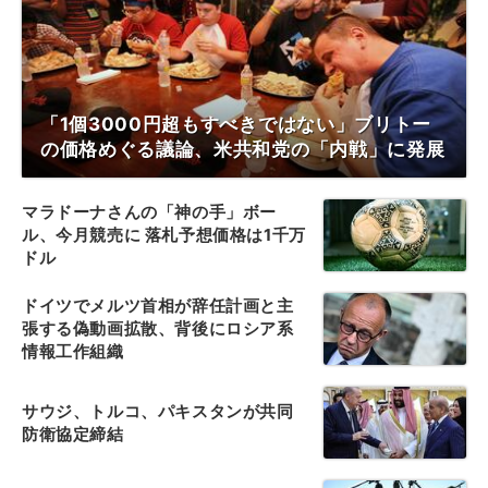
「1個3000円超もすべきではない」ブリトー
の価格めぐる議論、米共和党の「内戦」に発展
マラドーナさんの「神の手」ボー
ル、今月競売に 落札予想価格は1千万
ドル
ドイツでメルツ首相が辞任計画と主
張する偽動画拡散、背後にロシア系
情報工作組織
サウジ、トルコ、パキスタンが共同
防衛協定締結