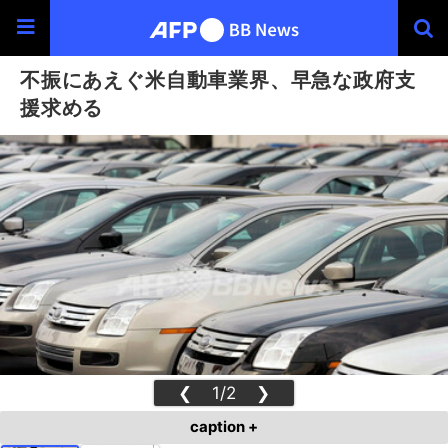
不振にあえぐ米自動車業界、早急な政府支
援求める
❮
1/2
❯
caption +