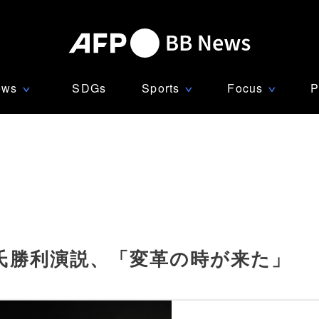
ews
SDGs
Sports
Focus
P
∨
∨
∨
氏勝利演説、「変革の時が来た」