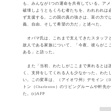
も、みんなが1つの運命を共有している。ア
破壊しようともくろむ者たちを、われわれは
ず支援する。この国の真の強さは、富の力で
義、自由、そして希望の力だ」と述べた。
オバマ氏は、これまで支えてきたスタッフと
故人である家族について、「今夜、彼らがこ
ある」と語った。
また「当初、わたしがここまで来れるとは誰
く、支持をしてくれる人も少なかった。わた
い。この変革は、（アイオワ州）デモイン（
D
トン（
）のリビングルームや軒先
Charleston
た。(c)AFP