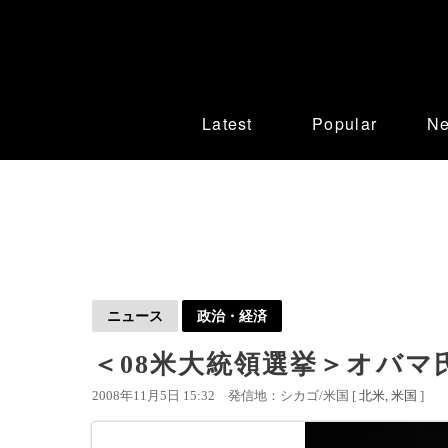
Latest
Popular
N
ニュース
政治・経済
＜08米大統領選挙＞オバマ
2008年11月5日 15:32
発信地：シカゴ/米国 [
北米
米国
]