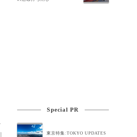
を
Special PR
>
東京特集:TOKYO UPDATES