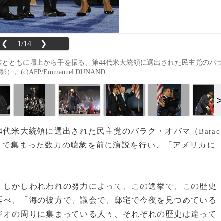
❮
1/14
❯
rk）で家族とともに壇上から手を振る、第44代米大統領に選出された民主党のバ
。(c)AFP/Emmanuel DUNAND
第44代米大統領に選出された民主党のバラク・オバマ（
Barac
）で集まった数万の聴衆を前に演説を行い、「アメリカに
しかしわれわれの努力によって、この選挙で、この歴史
延べ、「海の彼方で、議会で、邸宅で今夜を見つめている
ジオの周りに集まっている人々、それぞれの歴史は違って