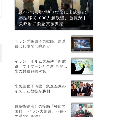
スペイン飛び地セウタに未成年の
不法移民1000人超残留、首長が中
央政府に緊急支援要請
ラ
トランプ級原子力戦艦、建造
費は15隻で43兆円か
イラン、ホルムズ海峡「新航
路」でオマーンと合意 再開は
米の封鎖解除次第
米民主党予備選、急進左派の
イスラム教徒が勝利
最高指導者との接触「極めて
困難」 イラン大統領、不在へ
の懸念打ち消し