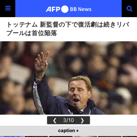
トッテナム 新監督の下で復活劇は続きリバ
プールは首位陥落
❮
3/10
❯
caption +