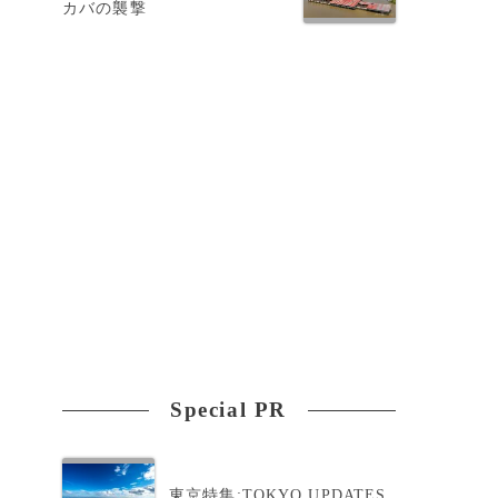
カバの襲撃
Special PR
東京特集:TOKYO UPDATES