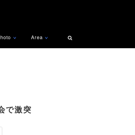
hoto
Area
∨
∨
会で激突