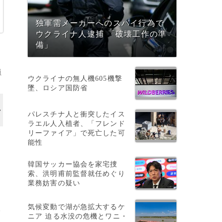
独軍需メーカーへのスパイ行為で
ウクライナ人逮捕 「破壊工作の準
備」
員
ウクライナの無人機605機撃
墜、ロシア国防省
パレスチナ人と衝突したイス
ラエル人入植者、「フレンド
リーファイア」で死亡した可
能性
韓国サッカー協会を家宅捜
索、洪明甫前監督就任めぐり
業務妨害の疑い
気候変動で湖が急拡大するケ
で
ニア 迫る水没の危機とワニ・