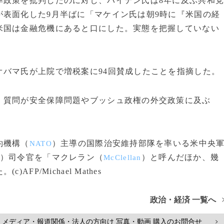
政策を批判したのに対し、バイデン氏は8年に及ぶ共和
表面化した9月半ばに「マケイン氏は朝9時に『米国の経
米国は金融危機にあると口にした。実態を把握していない
バマ氏が上院で増税案に94回賛成したことを指摘した。
質問が安全保障問題やブッシュ政権の外交政策に及ぶ
約機構（
）主導の国際治安維持部隊を率いる米中央
NATO
）司令官を「マクレラン（
）と呼んだほか、幾
McClellan
P/Michael Mathes
政治・経済 一覧へ
メディア・報道関係・法人の方向け 写真・動画 購入のお問合せ
>