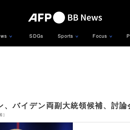
ews
SDGs
Sports
Focus
P
∨
∨
∨
リン、バイデン両副大統領候補、討論
国
]