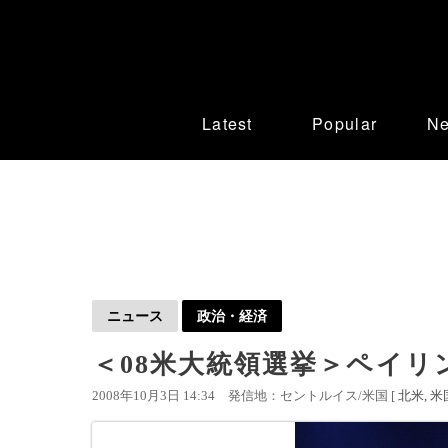
Latest
Popular
N
ニュース
政治・経済
＜08米大統領選挙＞ペイ
2008年10月3日 14:34
発信地：セントルイス/米国 [
北米
米