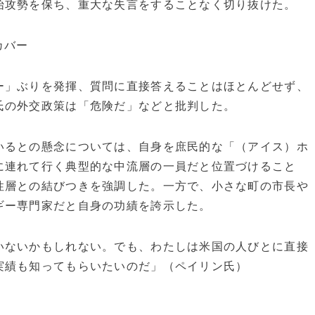
始攻勢を保ち、重大な失言をすることなく切り抜けた。
カバー
」ぶりを発揮、質問に直接答えることはほとんどせず、
氏の外交政策は「危険だ」などと批判した。
るとの懸念については、自身を庶民的な「（アイス）ホ
に連れて行く典型的な中流層の一員だと位置づけること
性層との結びつきを強調した。一方で、小さな町の市長や
ギー専門家だと自身の功績を誇示した。
いないかもしれない。でも、わたしは米国の人びとに直接
実績も知ってもらいたいのだ」（ペイリン氏）