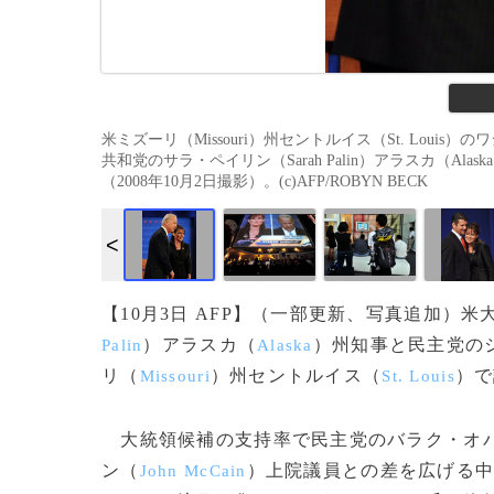
米ミズーリ（Missouri）州セントルイス（St. Louis）の
共和党のサラ・ペイリン（Sarah Palin）アラスカ（Ala
（2008年10月2日撮影）。(c)AFP/ROBYN BECK
【10月3日 AFP】（一部更新、写真追加）
）アラスカ（
）州知事と民主党の
Palin
Alaska
リ（
）州セントルイス（
）で
Missouri
St. Louis
大統領候補の支持率で民主党のバラク・オ
ン（
）上院議員との差を広げる
John McCain