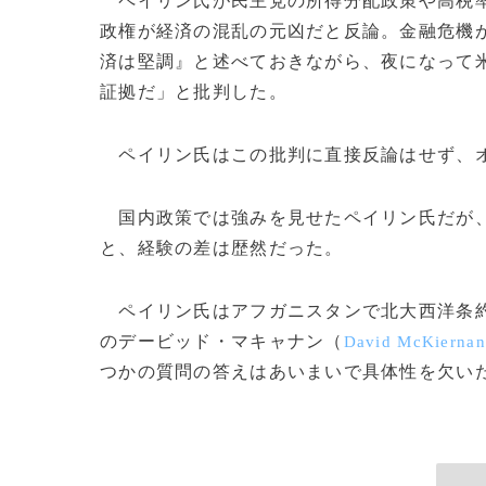
ペイリン氏が民主党の所得分配政策や高税率
政権が経済の混乱の元凶だと反論。金融危機が
済は堅調』と述べておきながら、夜になって
証拠だ」と批判した。
ペイリン氏はこの批判に直接反論はせず、オ
国内政策では強みを見せたペイリン氏だが、
と、経験の差は歴然だった。
ペイリン氏はアフガニスタンで北大西洋条
のデービッド・マキャナン（
David McKiernan
つかの質問の答えはあいまいで具体性を欠いた。(c)AF