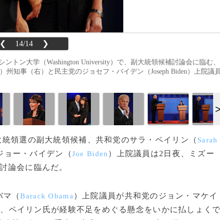
❮
14/14
❯
ワシントン大学（Washington University）で、副大統領候補討論会に臨む、
ska）州知事（右）と民主党のジョセフ・バイデン（Joseph Biden）上院議
米大統領選の副大統領候補、共和党のサラ・ペイリン（
Sarah
ジョー・バイデン（
）上院議員は2日夜、ミズー
Joe Biden
討論会に臨んだ。
バマ（
）上院議員が共和党のジョン・マケイ
Barack Obama
中、ペイリン氏が経験不足をめぐる懸念をいかに払しょく