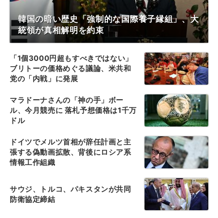
韓国の暗い歴史「強制的な国際養子縁組」、大
統領が真相解明を約束
「1個3000円超もすべきではない」
ブリトーの価格めぐる議論、米共和
党の「内戦」に発展
マラドーナさんの「神の手」ボー
ル、今月競売に 落札予想価格は1千万
ドル
ドイツでメルツ首相が辞任計画と主
張する偽動画拡散、背後にロシア系
情報工作組織
サウジ、トルコ、パキスタンが共同
防衛協定締結